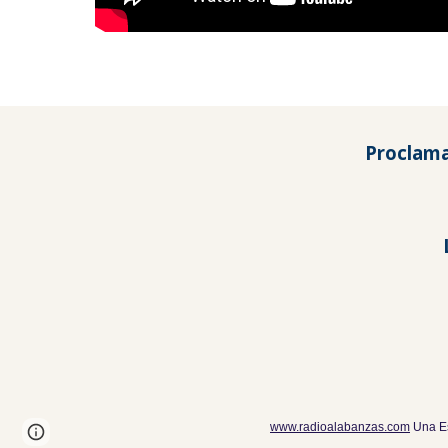
Proclamando 
www.radioalabanzas.com
Una Es
Page
Google Sites
Report abuse